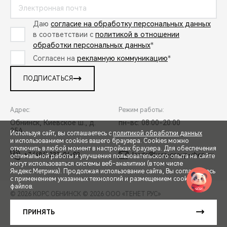
Даю
согласие на обработку персональных данных
в соответствии с
политикой в отношении
обработки персональных данных
*
Согласен на
рекламную коммуникацию
*
ПОДПИСАТЬСЯ
Адрес:
Режим работы:
Обнинск, Киевское ш., д.
пн-вс: 08:00-20:00
25А
Используя сайт, вы соглашаетесь с
политикой обработки данных
и использованием cookies вашего браузера. Cookies можно
отключить в любой момент в настройках браузера. Для обеспечения
+7 (484) 233-04-92
leads@kors-group-chery.ru
оптимальной работы и улучшения пользовательского опыта на сайте
могут использоваться системы веб-аналитики (в том числе
СПЕЦПРЕДЛОЖЕНИЯ
Яндекс.Метрика). Продолжая использование сайта, Вы соглашаетесь
с применением указанных технологий и размещением cookie-
файлов.
© 2026 КОРС ОБНИНСК
© 2026 ООО «ТЕНЕТ РУС»
ЗАПИСЬ НА ТЕСТ-ДРАЙВ
ПРАВОВАЯ ИНФОРМАЦИЯ
КОНТАКТЫ
КЛИЕНТСКАЯ ПОДДЕРЖКА
ПРИНЯТЬ
Сделано в ПЕРКС
РАСЧЕТ КРЕДИТА