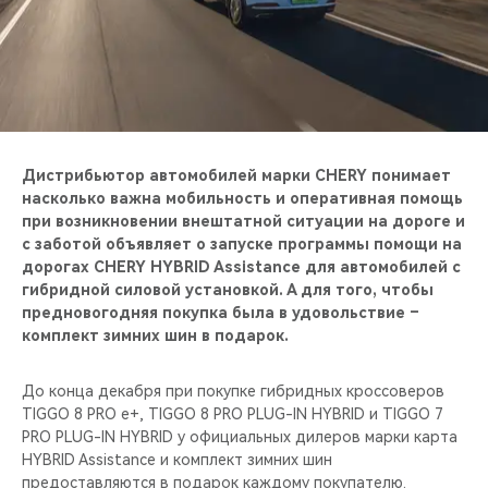
CHERY REMOTE
CHERY И СПОРТ
НАШИ МЕРОПРИЯТИЯ
ВИДЕООБЗОРЫ
Дистрибьютор автомобилей марки CHERY понимает
насколько важна мобильность и оперативная помощь
при возникновении внештатной ситуации на дороге и
CHERY ДЛЯ ДЕТЕЙ
с заботой объявляет о запуске программы помощи на
дорогах CHERY HYBRID Assistance для автомобилей с
гибридной силовой установкой. А для того, чтобы
предновогодняя покупка была в удовольствие –
комплект зимних шин в подарок.
До конца декабря при покупке гибридных кроссоверов
TIGGO 8 PRO e+, TIGGO 8 PRO PLUG-IN HYBRID и TIGGO 7
PRO PLUG-IN HYBRID у официальных дилеров марки карта
HYBRID Assistance и комплект зимних шин
предоставляются в подарок каждому покупателю.