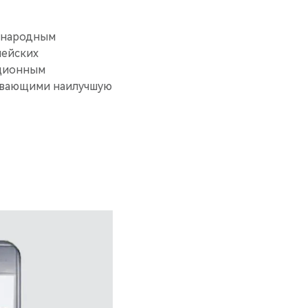
дународным
пейских
ационным
чивающими наилучшую