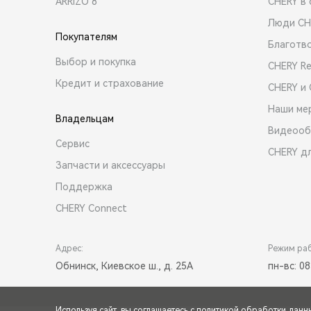
ARRIZO 8
CHERY в 
Люди CH
Покупателям
Благотв
Выбор и покупка
CHERY R
Кредит и страхование
CHERY и
Наши ме
Владельцам
Видеооб
Сервис
CHERY д
Запчасти и аксессуары
Поддержка
CHERY Connect
Адрес:
Режим ра
Обнинск, Киевское ш., д. 25А
пн-вс: 08
Используя сайт, вы соглашаетесь с
политикой обработки данн