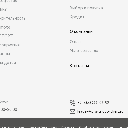
соцсетях
Выбор и покупка
ERY
Кредит
орительность
emote
О компании
 СПОРТ
О нас
роприятия
Мы в соцсетях
зоры
ля детей
Контакты
боты:
+7 (484) 233-04-92
:00-20:00
leads@kors-group-chery.ru
ых
и использованием cookies вашего браузера. Cookies можно отключить в 