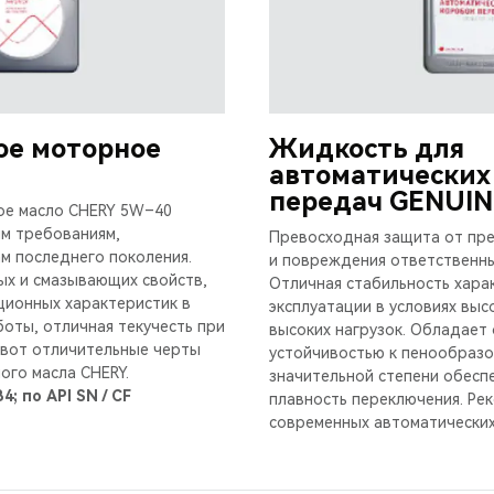
ое моторное
Жидкость для
автоматических
передач GENUIN
ое масло CHERY 5W–40
м требованиям,
Превосходная защита от пр
м последнего поколения.
и повреждения ответственны
ых и смазывающих свойств,
Отличная стабильность хара
ционных характеристик в
эксплуатации в условиях выс
боты, отличная текучесть при
высоких нагрузок. Обладает
 вот отличительные черты
устойчивостью к пенообразо
ого масла CHERY.
значительной степени обесп
B4; по API SN / CF
плавность переключения. Ре
современных автоматических