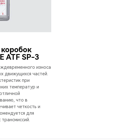
 коробок
E ATF SP-3
еждевременного износа
х движущихся частей.
ктеристик при
оких температур и
 отличной
ванию, что в
ечивает четкость и
комендуется для
 трансмиссий.